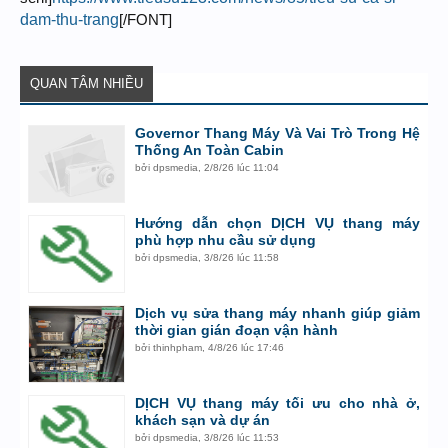
dam-thu-trang
[/FONT]
QUAN TÂM NHIỀU
Governor Thang Máy Và Vai Trò Trong Hệ
Thống An Toàn Cabin
bởi
dpsmedia
,
2/8/26 lúc 11:04
Hướng dẫn chọn DỊCH VỤ thang máy
phù hợp nhu cầu sử dụng
bởi
dpsmedia
,
3/8/26 lúc 11:58
Dịch vụ sửa thang máy nhanh giúp giảm
thời gian gián đoạn vận hành
bởi
thinhpham
,
4/8/26 lúc 17:46
DỊCH VỤ thang máy tối ưu cho nhà ở,
khách sạn và dự án
bởi
dpsmedia
,
3/8/26 lúc 11:53