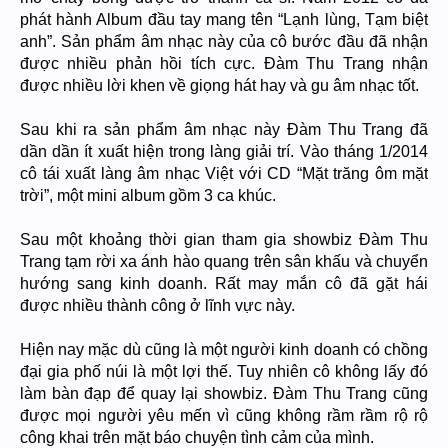
phát hành Album đầu tay mang tên “Lạnh lùng, Tạm biệt
anh”. Sản phẩm âm nhạc này của cô bước đầu đã nhận
được nhiều phản hồi tích cực. Đàm Thu Trang nhận
được nhiều lời khen về giọng hát hay và gu âm nhạc tốt.
Sau khi ra sản phẩm âm nhạc này Đàm Thu Trang đã
dần dần ít xuất hiện trong làng giải trí. Vào tháng 1/2014
cô tái xuất làng âm nhạc Việt với CD “Mặt trăng ôm mặt
trời”, một mini album gồm 3 ca khúc.
Sau một khoảng thời gian tham gia showbiz Đàm Thu
Trang tạm rời xa ánh hào quang trên sân khấu và chuyển
hướng sang kinh doanh. Rất may mắn cô đã gặt hái
được nhiều thành công ở lĩnh vực này.
Hiện nay mặc dù cũng là một người kinh doanh có chồng
đại gia phố núi là một lợi thế. Tuy nhiên cô không lấy đó
làm bàn đạp để quay lại showbiz. Đàm Thu Trang cũng
được mọi người yêu mến vì cũng không rầm rầm rộ rộ
công khai trên mặt báo chuyện tình cảm của mình.