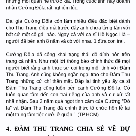
những mối quan hệ trước kia. Trong cuộc tình này doanh
nhân Cường Đôla rất nghiêm túc.
Đại gia Cường Đôla còn làm nhiều điều đặc biệt dành
cho Thu Trang điều mà trước đây anh chưa từng làm với
bất cứ một cô gái nào. Ngay cả với ca sĩ Hồ Ngọc Hà –
người đã bên anh 8 năm và có với nhau 1 đứa con trai.
Cường Đôla đã công khai trạng thái đã đính hôn trên
trang cá nhân. Như một lời thông báo chính thức để mọi
người biết rằng anh thực sự coi trọng mối tình với Đàm
Thu Trang. Anh cũng không ngần ngại trao cho Đàm Thu
Trang những cử chỉ thân mật. Đáp lại tình yêu ấy ca sĩ
Đàm Thu Trang cũng luôn bên cạnh Cường Đô la. Cô
luôn quan tâm đến con trai riêng của anh và cư xử rất
nhã nhặn. Sau 2 năm quả ngọt tình cảm của Cường “Đô
la” và Đàm Thu Trang đã chính thức tổ chức hôn lễ tại
một trung tâm tiệc cưới ở quận 1 (TP.HCM).
4. ĐÀM THU TRANG CHIA SẺ VỀ DỰ