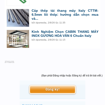
Cáp thép tải thang máy Italy CTTM-
6.5mm lõi thép: hướng dẫn chọn mua
và...
bởi
dpsmedia
,
2/8/26 lúc 11:35
Kinh Nghiệm Chọn CABIN THANG MÁY
INOX GƯƠNG HOA VĂN 6 Chuẩn Italy
bởi
dpsmedia
,
2/8/26 lúc 11:15
27/11/21
(Bạn phải Đăng nhập hoặc Đăng ký để trả lời bài viết.)
Đăng ký!