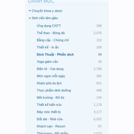
DANH MỤC
Chuyên khoa y dược
Sinh viên làm giàu
Ứng dụng CNTT
388
Thể thao - Bóng đá
2,076
Bằng cấp - Chứng chỉ
152
Thiết kế - In ấn
289
Dịch Thuật - Phiên dịch
98
Yoga giảm cân
26
Điện tử - Gia dụng
2,780
Món ngon mỗi ngày
382
Khám phá du lịch
931
Thực phẩm dinh dưỡng
496
Môi trường - Đô thị
145
Thiết kế kiến trúc
1,178
Máy móc thiết bị
3,177
Đất đai - Nhà cửa
6,032
Khách sạn - Resort
87
Thời trang - Mỹ phẩm
2,673