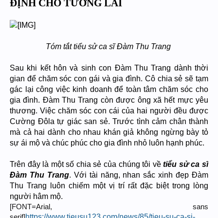
ĐỊNH CHO TƯƠNG LAI
Tóm tắt tiểu sử ca sĩ Đàm Thu Trang
Sau khi kết hôn và sinh con Đàm Thu Trang dành thời
gian để chăm sóc con gái và gia đình. Cô chia sẻ sẽ tạm
gác lại công việc kinh doanh để toàn tâm chăm sóc cho
gia đình. Đàm Thu Trang còn được ông xã hết mực yêu
thương. Việc chăm sóc con cái của hai người đều được
Cường Đôla tự giác san sẻ. Trước tình cảm chân thành
mà cả hai dành cho nhau khán giả không ngừng bày tỏ
sự ái mộ và chúc phúc cho gia đình nhỏ luôn hạnh phúc.
Trên đây là một số chia sẻ của chúng tôi về
tiểu sử ca sĩ
Đàm Thu Trang
. Với tài năng, nhan sắc xinh đẹp Đàm
Thu Trang luôn chiếm một vị trí rất đặc biệt trong lòng
người hâm mộ.
[FONT=Arial, sans
https://www.tieusu123.com/news/85/tieu-su-ca-si-
serif]