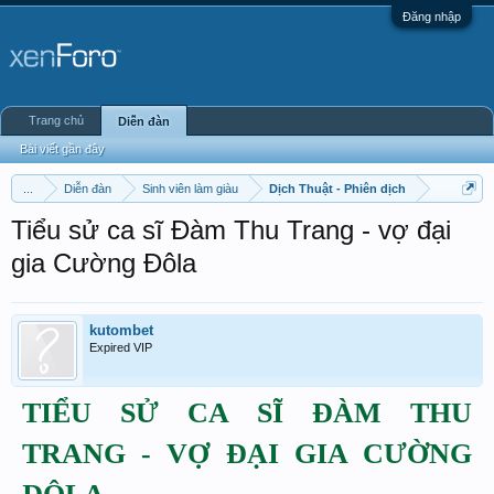
Đăng nhập
Trang chủ
Diễn đàn
Bài viết gần đây
...
Diễn đàn
Sinh viên làm giàu
Dịch Thuật - Phiên dịch
Tiểu sử ca sĩ Đàm Thu Trang - vợ đại
gia Cường Đôla
kutombet
Expired VIP
TIỂU SỬ CA SĨ ĐÀM THU
TRANG - VỢ ĐẠI GIA CƯỜNG