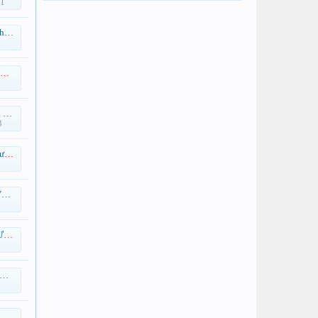
01
ầng
am
3
 án
g
Máy