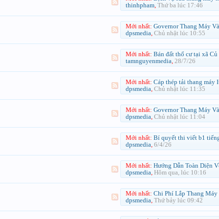
thinhpham
,
Thứ ba lúc 17:46
Mới nhất:
Governor Thang Máy Và Những Tiêu Chí Lựa Chọn Quan Trọ
dpsmedia
,
Chủ nhật lúc 10:55
Mới nhất:
Bán đất thổ cư tại xã Củ Chi (xã Tân Phú Trung cũ)
tamnguyenmedia
,
28/7/26
Mới nhất:
Cáp thép tải thang máy Italy CTTM-6.5mm lõi thép: hướng dẫn chọn mua và.
dpsmedia
,
Chủ nhật lúc 11:35
Mới nhất:
Governor Thang Máy Và Vai Trò Trong Hệ Thống An Toàn Cab
dpsmedia
,
Chủ nhật lúc 11:04
Mới nhất:
Bí quyết thi viết b1 tiếng đức chắc chắn 
dpsmedia
,
6/4/26
Mới nhất:
Hướng Dẫn Toàn Diện Về Cảm Biến Thang Máy Cho Nhà Ở Và Cao
dpsmedia
,
Hôm qua, lúc 10:16
Mới nhất:
Chi Phí Lắp Thang Máy Gia Đình 2026 Và Tiêu Chí Chọn Phương Án Phù Hợp
dpsmedia
,
Thứ bảy lúc 09:42