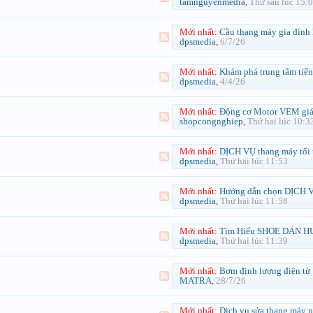
tamnguyenmedia
,
Thứ sáu lúc 15:
Mới nhất:
Cầu thang máy gia đình hiện đại an toàn cho nhà nhiều t
dpsmedia
,
6/7/26
Mới nhất:
Khám phá trung tâm tiếng đức dshi chi tiết
dpsmedia
,
4/4/26
Mới nhất:
Động cơ Motor VEM giá tốt Tại Việt N
shopcongnghiep
,
Thứ hai lúc 10:3
Mới nhất:
DỊCH VỤ thang máy tối ưu cho nhà ở, khách sạn và dự
dpsmedia
,
Thứ hai lúc 11:53
Mới nhất:
Hướng dẫn chọn DỊCH VỤ thang máy phù hợp nhu cầu sử dụn
dpsmedia
,
Thứ hai lúc 11:58
Mới nhất:
Tìm Hiểu SHOE DẪN HƯỚNG CABIN THANG MÁY T114 Cho Công Trình Thang 
dpsmedia
,
Thứ hai lúc 11:39
Mới nhất:
Bơm định lượng điện từ K70PP
MATRA
,
28/7/26
Mới nhất:
Dịch vụ sửa thang máy nhanh giúp giảm thời gian gián đoạn vận hành