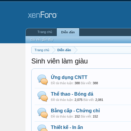
Trang chủ
Diễn đàn
Bài viết gần đây
Trang chủ
Diễn đàn
Sinh viên làm giàu
Ứng dụng CNTT
Đề tài thảo luận:
388
Bài viết:
388
Thể thao - Bóng đá
Đề tài thảo luận:
2,075
Bài viết:
2,081
Bằng cấp - Chứng chỉ
Đề tài thảo luận:
152
Bài viết:
152
Thiết kế - In ấn