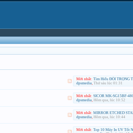
Mới nhất:
Tìm Hiểu ĐỐI TRỌNG THANG MÁY BẰNG BÊ TÔNG-GIÁ 1KG Từ A-Z
dpsmedia
,
Thứ sáu lúc 01:31
Mới nhất:
SICOR MK-SG15BF-480-1.0 Elevator Traction Machine Revi
dpsmedia
,
Hôm qua, lúc 10:52
Mới nhất:
MIRROR ETCHED STAINLESS STEEL ELEVATOR CABIN 1 for Luxury Residential E.
dpsmedia
,
Hôm qua, lúc 10:44
Mới nhất:
Top 10 Máy In UV Tốt Nhất Hiện Nay Đáng Đầu Tư Cho Xưởng In Quảng Cá