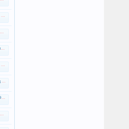
ng
..
in
đỗ
 Ốc