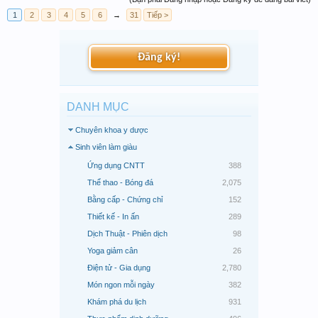
1
2
3
4
5
6
→
31
Tiếp >
Đăng ký!
DANH MỤC
Chuyên khoa y dược
Sinh viên làm giàu
Ứng dụng CNTT
388
Thể thao - Bóng đá
2,075
Bằng cấp - Chứng chỉ
152
Thiết kế - In ấn
289
Dịch Thuật - Phiên dịch
98
Yoga giảm cân
26
Điện tử - Gia dụng
2,780
Món ngon mỗi ngày
382
Khám phá du lịch
931