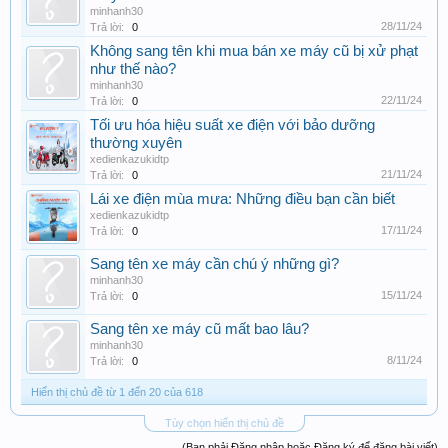
minhanh30
28/11/24
Trả lời:
0
Không sang tên khi mua bán xe máy cũ bị xử phạt
như thế nào?
minhanh30
22/11/24
Trả lời:
0
Tối ưu hóa hiệu suất xe điện với bảo dưỡng
thường xuyên
xedienkazukidtp
21/11/24
Trả lời:
0
Lái xe điện mùa mưa: Những điều bạn cần biết
xedienkazukidtp
17/11/24
Trả lời:
0
Sang tên xe máy cần chú ý những gì?
minhanh30
15/11/24
Trả lời:
0
Sang tên xe máy cũ mất bao lâu?
minhanh30
8/11/24
Trả lời:
0
Hiển thị chủ đề từ 1 đến 20 của 618
Tùy chọn hiển thị chủ đề
(Bạn phải Đăng nhập hoặc Đăng ký để đăng bài viết)