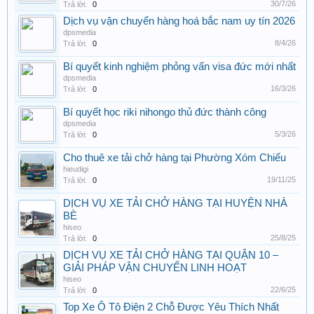
30/7/26
Trả lời:
0
Dịch vụ vận chuyển hàng hoá bắc nam uy tín 2026
dpsmedia
8/4/26
Trả lời:
0
Bí quyết kinh nghiệm phỏng vấn visa đức mới nhất
dpsmedia
16/3/26
Trả lời:
0
Bí quyết học riki nihongo thủ đức thành công
dpsmedia
5/3/26
Trả lời:
0
Cho thuê xe tải chở hàng tại Phường Xóm Chiếu
hieudigi
19/11/25
Trả lời:
0
DỊCH VỤ XE TẢI CHỞ HÀNG TẠI HUYỆN NHÀ
BÈ
hiseo
25/8/25
Trả lời:
0
DỊCH VỤ XE TẢI CHỞ HÀNG TẠI QUẬN 10 –
GIẢI PHÁP VẬN CHUYỂN LINH HOẠT
hiseo
22/6/25
Trả lời:
0
Top Xe Ô Tô Điện 2 Chỗ Được Yêu Thích Nhất