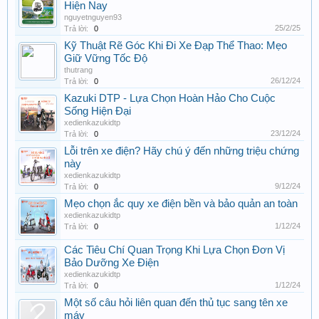
Hiện Nay
nguyetnguyen93
25/2/25
Trả lời:
0
Kỹ Thuật Rẽ Góc Khi Đi Xe Đạp Thể Thao: Mẹo
Giữ Vững Tốc Độ
thutrang
26/12/24
Trả lời:
0
Kazuki DTP - Lựa Chọn Hoàn Hảo Cho Cuộc
Sống Hiện Đại
xedienkazukidtp
23/12/24
Trả lời:
0
Lỗi trên xe điện? Hãy chú ý đến những triệu chứng
này
xedienkazukidtp
9/12/24
Trả lời:
0
Mẹo chọn ắc quy xe điện bền và bảo quản an toàn
xedienkazukidtp
1/12/24
Trả lời:
0
Các Tiêu Chí Quan Trọng Khi Lựa Chọn Đơn Vị
Bảo Dưỡng Xe Điện
xedienkazukidtp
1/12/24
Trả lời:
0
Một số câu hỏi liên quan đến thủ tục sang tên xe
máy