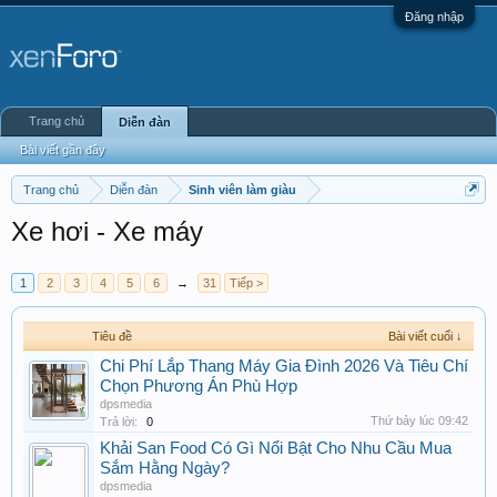
Đăng nhập
Trang chủ
Diễn đàn
Bài viết gần đây
Trang chủ
Diễn đàn
Sinh viên làm giàu
Xe hơi - Xe máy
1
2
3
4
5
6
→
31
Tiếp >
Tiêu đề
Bài viết cuối ↓
Chi Phí Lắp Thang Máy Gia Đình 2026 Và Tiêu Chí
Chọn Phương Án Phù Hợp
dpsmedia
Thứ bảy lúc 09:42
Trả lời:
0
Khải San Food Có Gì Nổi Bật Cho Nhu Cầu Mua
Sắm Hằng Ngày?
dpsmedia