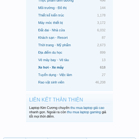
Thực phẩm dinh dưỡng
496
Môi trường - Đô thị
144
Thiết kế kiến trúc
1,178
Máy móc thiết bị
3,172
Đất đai - Nhà cửa
6,032
Khách sạn - Resort
87
Thời trang - Mỹ phẩm
2,673
Địa điểm du học
899
Vé máy bay - Vé tàu
13
Xe hơi - Xe máy
618
Tuyển dụng - Việc làm
27
Rao vặt sinh viên
46,208
LIÊN KẾT THÂN THIỆN
Laptop Kim Cương chuyên
thu mua laptop giá cao
nhanh gọn. Ngoài ra còn
thu mua laptop gaming
giá
tốt mọi thời điểm.