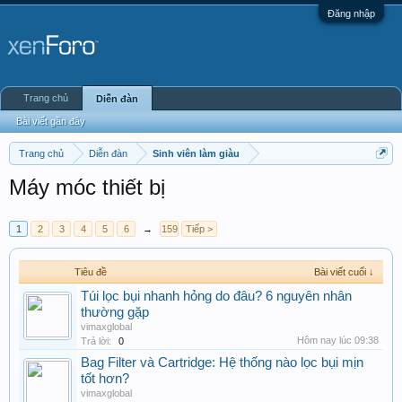
Đăng nhập
Trang chủ
Diễn đàn
Bài viết gần đây
Trang chủ
Diễn đàn
Sinh viên làm giàu
Máy móc thiết bị
1
2
3
4
5
6
→
159
Tiếp >
Tiêu đề
Bài viết cuối ↓
Túi lọc bụi nhanh hỏng do đâu? 6 nguyên nhân
thường gặp
vimaxglobal
Hôm nay lúc 09:38
Trả lời:
0
Bag Filter và Cartridge: Hệ thống nào lọc bụi mịn
tốt hơn?
vimaxglobal