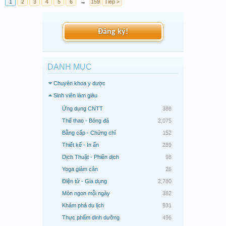
1
2
3
4
5
6
→
159
Tiếp >
Đăng ký!
DANH MỤC
Chuyên khoa y dược
Sinh viên làm giàu
Ứng dụng CNTT
388
Thể thao - Bóng đá
2,075
Bằng cấp - Chứng chỉ
152
Thiết kế - In ấn
289
Dịch Thuật - Phiên dịch
98
Yoga giảm cân
26
Điện tử - Gia dụng
2,780
Món ngon mỗi ngày
382
Khám phá du lịch
931
Thực phẩm dinh dưỡng
496