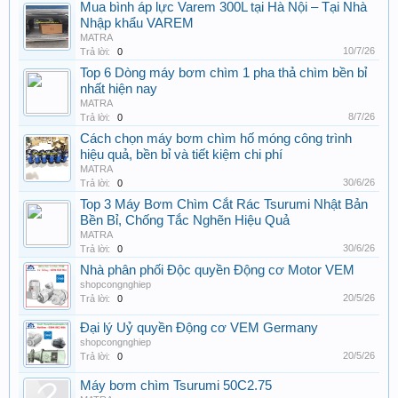
Mua bình áp lực Varem 300L tại Hà Nội – Tại Nhà
Nhập khẩu VAREM
MATRA
10/7/26
Trả lời:
0
Top 6 Dòng máy bơm chìm 1 pha thả chìm bền bỉ
nhất hiện nay
MATRA
8/7/26
Trả lời:
0
Cách chọn máy bơm chìm hố móng công trình
hiệu quả, bền bỉ và tiết kiệm chi phí
MATRA
30/6/26
Trả lời:
0
Top 3 Máy Bơm Chìm Cắt Rác Tsurumi Nhật Bản
Bền Bỉ, Chống Tắc Nghẽn Hiệu Quả
MATRA
30/6/26
Trả lời:
0
Nhà phân phối Độc quyền Động cơ Motor VEM
shopcongnghiep
20/5/26
Trả lời:
0
Đại lý Uỷ quyền Động cơ VEM Germany
shopcongnghiep
20/5/26
Trả lời:
0
Máy bơm chìm Tsurumi 50C2.75