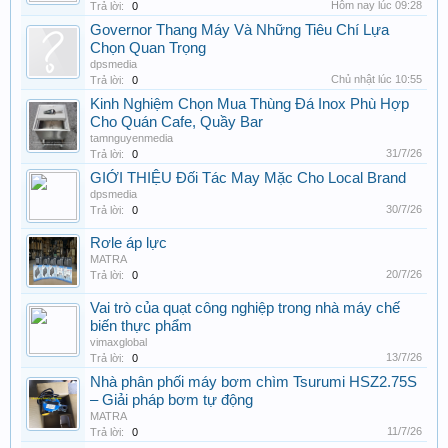
Hôm nay lúc 09:28
Trả lời:
0
Governor Thang Máy Và Những Tiêu Chí Lựa
Chọn Quan Trọng
dpsmedia
Chủ nhật lúc 10:55
Trả lời:
0
Kinh Nghiệm Chọn Mua Thùng Đá Inox Phù Hợp
Cho Quán Cafe, Quầy Bar
tamnguyenmedia
31/7/26
Trả lời:
0
GIỚI THIỆU Đối Tác May Mặc Cho Local Brand
dpsmedia
30/7/26
Trả lời:
0
Rơle áp lực
MATRA
20/7/26
Trả lời:
0
Vai trò của quạt công nghiệp trong nhà máy chế
biến thực phẩm
vimaxglobal
13/7/26
Trả lời:
0
Nhà phân phối máy bơm chìm Tsurumi HSZ2.75S
– Giải pháp bơm tự động
MATRA
11/7/26
Trả lời:
0