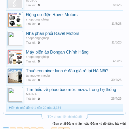
MATRA
18/5/26
Trả lời:
0
Động cơ điện Ravel Motors
shopcongnghiep
11/5/26
Trả lời:
0
Nhà phân phối Ravel Motors
shopcongnghiep
11/5/26
Trả lời:
0
Máy biến áp Dongan Chính Hãng
shopcongnghiep
4/5/26
Trả lời:
0
Thuê container lạnh ở đâu giá rẻ tại Hà Nội?
tamnguyenmedia
30/4/26
Trả lời:
0
Tìm hiểu về phao báo mức nước trong hệ thống
MATRA
28/4/26
Trả lời:
0
Hiển thị chủ đề từ 1 đến 20 của 3,174
Tùy chọn hiển thị chủ đề
(Bạn phải Đăng nhập hoặc Đăng ký để đăng bài viết)