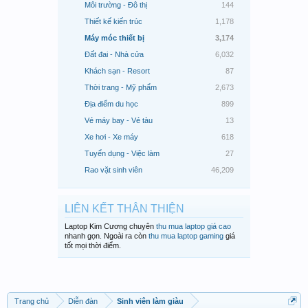
Môi trường - Đô thị
144
Thiết kế kiến trúc
1,178
Máy móc thiết bị
3,174
Đất đai - Nhà cửa
6,032
Khách sạn - Resort
87
Thời trang - Mỹ phẩm
2,673
Địa điểm du học
899
Vé máy bay - Vé tàu
13
Xe hơi - Xe máy
618
Tuyển dụng - Việc làm
27
Rao vặt sinh viên
46,209
LIÊN KẾT THÂN THIỆN
Laptop Kim Cương chuyên
thu mua laptop giá cao
nhanh gọn. Ngoài ra còn
thu mua laptop gaming
giá
tốt mọi thời điểm.
Trang chủ
Diễn đàn
Sinh viên làm giàu