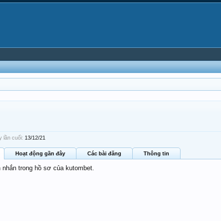
 lần cuối:
13/12/21
Hoạt động gần đây
Các bài đăng
Thông tin
in nhắn trong hồ sơ của kutombet.