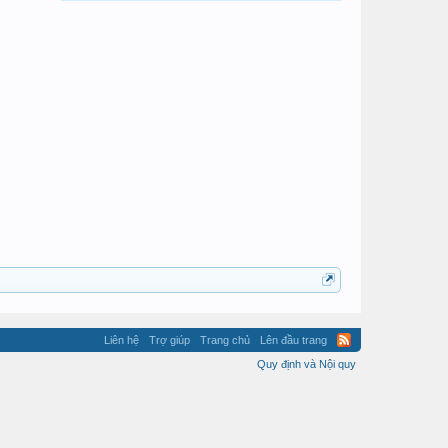
Liên hệ
Trợ giúp
Trang chủ
Lên đầu trang
Quy định và Nội quy