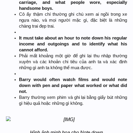
carriage, and what people wore, especially
handsome boys.
Cô ấy thậm chí thường ghi chú xem ai ngồi trong xe
ngựa nào, và mọi người mặc gì, đặc biệt là những
chàng trai đẹp trai.
It must take about an hour to note down his regular
income and outgoings and to identify what his
cannot afford.
Phải mất khoảng một giờ để ghi lại thu nhập thường
xuyên và các khoản chi tiêu của anh ta và xác định
những gì anh ta không thể mua được.
Barry would often watch films and would note
down with pen and paper what worked or what did
not.
Barry thường xem phim và ghi lại bằng giấy bút những
gì hiệu quả hoặc những gì không.
Hình ảnh minh hoạ cho Note down