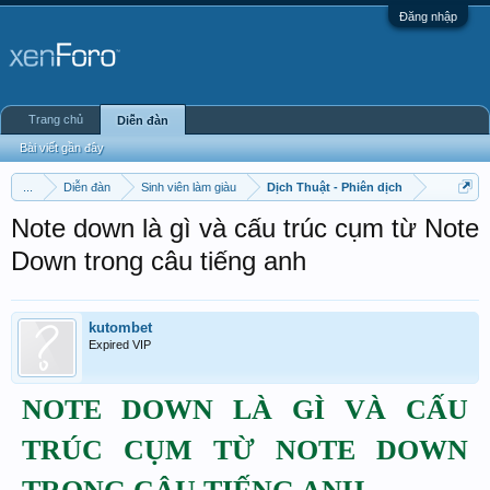
Đăng nhập
Trang chủ
Diễn đàn
Bài viết gần đây
...
Diễn đàn
Sinh viên làm giàu
Dịch Thuật - Phiên dịch
Note down là gì và cấu trúc cụm từ Note
Down trong câu tiếng anh
kutombet
Expired VIP
NOTE DOWN LÀ GÌ VÀ CẤU
TRÚC CỤM TỪ NOTE DOWN