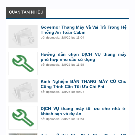
QUAN TÂM NHIỀU
Governor Thang Máy Và Vai Trò Trong Hệ
Thống An Toàn Cabin
bởi
dpsmedia
,
2/8/26 lúc 11:04
Hướng dẫn chọn DỊCH VỤ thang máy
phù hợp nhu cầu sử dụng
bởi
dpsmedia
,
3/8/26 lúc 11:58
Kinh Nghiệm BÁN THANG MÁY CŨ Cho
Công Trình Cần Tối Ưu Chi Phí
bởi
dpsmedia
,
1/8/26 lúc 09:27
DỊCH VỤ thang máy tối ưu cho nhà ở,
khách sạn và dự án
bởi
dpsmedia
,
3/8/26 lúc 11:53