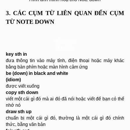
3. CÁC CỤM TỪ LIÊN QUAN ĐẾN CỤM
TỪ NOTE DOWN
Từ vựng
Ý nghĩa
key sth in
đưa thông tin vào máy tính, điện thoại hoặc máy khác
bằng bàn phím hoặc màn hình cảm ứng
be (down) in black and white
(idiom)
được viết xuống
copy sth down
viết một cái gì đó mà ai đó đã nói hoặc viết để bạn có thể
nhớ nó
draw sth up
chuẩn bị một cái gì đó, thường là một cái gì đó chính
thức, bằng văn bản