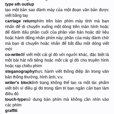
type sth out/up
tạo một bản sao đánh máy của một đoạn văn bản được
viết bằng tay
carriage return
phím trên bàn phím máy tính mà bạn
nhấn để di chuyển xuống một dòng trên màn hình hoặc
để đánh dấu phần cuối của phần văn bản hoặc dữ liệu
hoặc hành động nhấn phím này; phần của máy đánh chữ
mà bạn di chuyển hoặc nhấn để bắt đầu một dòng viết
mới
co-write
để viết một cái gì đó với người khác, đặc biệt là
một bài hát nổi tiếng hoặc một cái gì đó cho truyền hình
hoặc rạp chiếu phim
steganography
thực hành viết thông điệp ẩn trong văn
bản thông thường, hình ảnh, v.v.
writer's block
tình trạng không thể tạo ra một tác phẩm
viết bởi vì điều gì đó trong tâm trí bạn ngăn cản bạn làm
điều đó
touch-type
sử dụng bàn phím mà không cần nhìn vào
các phím
graffiti