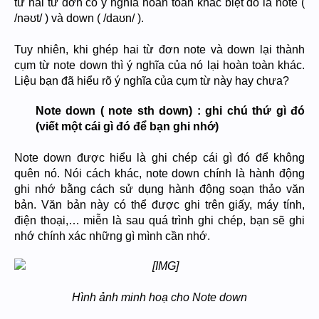
từ hai từ đơn có ý nghĩa hoàn toàn khác biệt đó là note (
/nəʊt/ ) và down ( /daʊn/ ).
Tuy nhiên, khi ghép hai từ đơn note và down lại thành
cụm từ note down thì ý nghĩa của nó lại hoàn toàn khác.
Liệu bạn đã hiểu rõ ý nghĩa của cụm từ này hay chưa?
Note down ( note sth down) : ghi chú thứ gì đó
(viết một cái gì đó để bạn ghi nhớ)
Note down được hiểu là ghi chép cái gì đó để không
quên nó. Nói cách khác, note down chính là hành động
ghi nhớ bằng cách sử dụng hành động soạn thảo văn
bản. Văn bản này có thể được ghi trên giấy, máy tính,
điện thoại,… miễn là sau quá trình ghi chép, bạn sẽ ghi
nhớ chính xác những gì mình cần nhớ.
Hình ảnh minh hoạ cho Note down