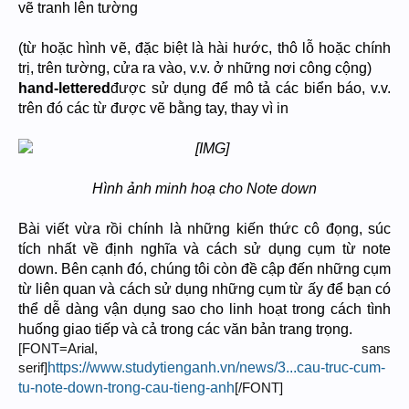
vẽ tranh lên tường
(từ hoặc hình vẽ, đặc biệt là hài hước, thô lỗ hoặc chính
trị, trên tường, cửa ra vào, v.v. ở những nơi công cộng)
hand-lettered
được sử dụng để mô tả các biển báo, v.v.
trên đó các từ được vẽ bằng tay, thay vì in
Hình ảnh minh hoạ cho Note down
Bài viết vừa rồi chính là những kiến thức cô đọng, súc
tích nhất về định nghĩa và cách sử dụng cụm từ note
down. Bên cạnh đó, chúng tôi còn đề cập đến những cụm
từ liên quan và cách sử dụng những cụm từ ấy để bạn có
thể dễ dàng vận dụng sao cho linh hoạt trong cách tình
huống giao tiếp và cả trong các văn bản trang trọng.
[FONT=Arial, sans
https://www.studytienganh.vn/news/3...cau-truc-cum-
serif]
tu-note-down-trong-cau-tieng-anh
[/FONT]