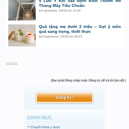
4 Lưu Ý Khi Xác Định Kích Thước Hố
Thang Máy Tiêu Chuẩn
bởi
dpsmedia
,
3/8/26 lúc 12:04
Quà tặng mẹ dưới 2 triệu – Gợi ý món
quà sang trọng, thiết thực
bởi
kojamartvn
,
1/8/26 lúc 09:23
22/11/21
(Bạn phải Đăng nhập hoặc Đăng ký để trả lời bài viết.)
Đăng ký!
DANH MỤC
Chuyên khoa y dược