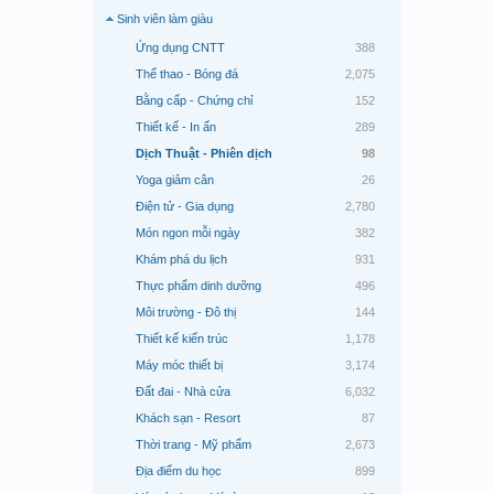
Sinh viên làm giàu
Ứng dụng CNTT
388
Thể thao - Bóng đá
2,075
Bằng cấp - Chứng chỉ
152
Thiết kế - In ấn
289
Dịch Thuật - Phiên dịch
98
Yoga giảm cân
26
Điện tử - Gia dụng
2,780
Món ngon mỗi ngày
382
Khám phá du lịch
931
Thực phẩm dinh dưỡng
496
Môi trường - Đô thị
144
Thiết kế kiến trúc
1,178
Máy móc thiết bị
3,174
Đất đai - Nhà cửa
6,032
Khách sạn - Resort
87
Thời trang - Mỹ phẩm
2,673
Địa điểm du học
899