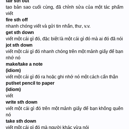
fair sth out
tạo bản sao cuối cùng, đã chỉnh sửa của một tác phẩm
viết
fire sth off
nhanh chóng viết và gửi tin nhắn, thư, v.v.
get sth down
viết một cái gì đó, đặc biệt là một cái gì đó mà ai đó đã nói
jot sth down
viết một cái gì đó nhanh chóng trên một mảnh giấy để bạn
nhớ nó
make/take a note
(idiom)
viết một cái gì đó ra hoặc ghi nhớ nó một cách cẩn thận
put/set pencil to paper
(idiom)
viết
write sth down
viết một cái gì đó trên một mảnh giấy để bạn không quên
nó
take sth down
viết một cái gì đó mà người khác vừa nói