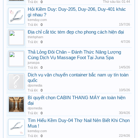
Thứ sáu lúc 01:44
Trả lời:
0
Hỏi Kiềm Duy: Duy-205, Duy-206, Duy-401 khác
gì nhau ?
kemduy.com
15/7/26
Trả lời:
0
Địa chỉ cắt tóc tém đẹp cho phong cách hiện đại
thinhpham
4/7/26
Trả lời:
0
Thả Lỏng Đôi Chân – Đánh Thức Năng Lượng
Cùng Dịch Vụ Massage Foot Tại Juna Spa
junaspa
14/5/26
Trả lời:
0
Dịch vụ vận chuyển container bắc nam uy tín toàn
quốc
dpsmedia
10/5/26
Trả lời:
0
Bí quyết chọn CABIN THANG MÁY an toàn hiện
đại
dpsmedia
30/4/26
Trả lời:
0
Tìm Hiểu Kềm Duy-04 Thợ Nail Nên Biết Khi Chọn
Mua !
kemduy.com
22/4/26
Trả lời:
0