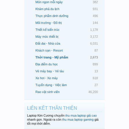
Món ngon mỗi ngày
382
Khám phá du lịch
931
Thực phẩm dinh dưỡng
496
Môi trường - Đô thị
144
Thiết kế kiến trúc
1,178
Máy móc thiết bị
3,172
Đất đai - Nhà cửa
6,031
Khách sạn - Resort
87
Thời trang - Mỹ phẩm
2,673
Địa điểm du học
899
Vé máy bay - Vé tàu
13
Xe hơi - Xe máy
618
Tuyển dụng - Việc làm
27
Rao vặt sinh viên
46,200
LIÊN KẾT THÂN THIỆN
Laptop Kim Cương chuyên
thu mua laptop giá cao
nhanh gọn. Ngoài ra còn
thu mua laptop gaming
giá
tốt mọi thời điểm.