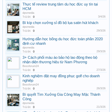
Thực tế review trung tâm du học đức uy tín tại
HCM
dpsmedia
3/4/26
Trả lời:
0
Bí kíp chọn xưởng sỉ đồ bộ lụa satin hút khách
dpsmedia
29/3/26
Trả lời:
0
Hướng dẫn học bổng du học đức toàn phần 2020
định cư nhanh
dpsmedia
29/3/26
Trả lời:
0
3+ Cách phối màu áo bảo hộ lao động theo bộ
nhận diện thương hiệu từ Nam Phương
Bossforum24
27/3/26
Trả lời:
0
Kinh nghiệm đặt may đồng phục golf cho doanh
nghiệp
Bossforum24
26/3/26
Trả lời:
0
Bí quyết Tìm Xưởng Gia Công May Mặc Thành
Công
dpsmedia
21/3/26
Trả lời:
0