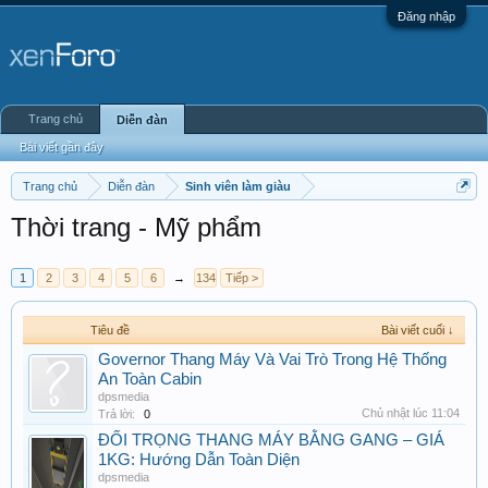
Đăng nhập
Trang chủ
Diễn đàn
Bài viết gần đây
Trang chủ
Diễn đàn
Sinh viên làm giàu
Thời trang - Mỹ phẩm
1
2
3
4
5
6
→
134
Tiếp >
Tiêu đề
Bài viết cuối ↓
Governor Thang Máy Và Vai Trò Trong Hệ Thống
An Toàn Cabin
dpsmedia
Chủ nhật lúc 11:04
Trả lời:
0
ĐỐI TRỌNG THANG MÁY BẰNG GANG – GIÁ
1KG: Hướng Dẫn Toàn Diện
dpsmedia