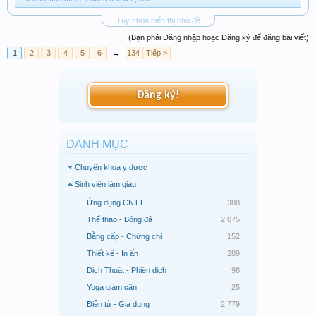
Tùy chọn hiển thị chủ đề
(Bạn phải Đăng nhập hoặc Đăng ký để đăng bài viết)
1
2
3
4
5
6
→
134
Tiếp >
Đăng ký!
DANH MỤC
Chuyên khoa y dược
Sinh viên làm giàu
Ứng dụng CNTT
388
Thể thao - Bóng đá
2,075
Bằng cấp - Chứng chỉ
152
Thiết kế - In ấn
289
Dịch Thuật - Phiên dịch
98
Yoga giảm cân
25
Điện tử - Gia dụng
2,779