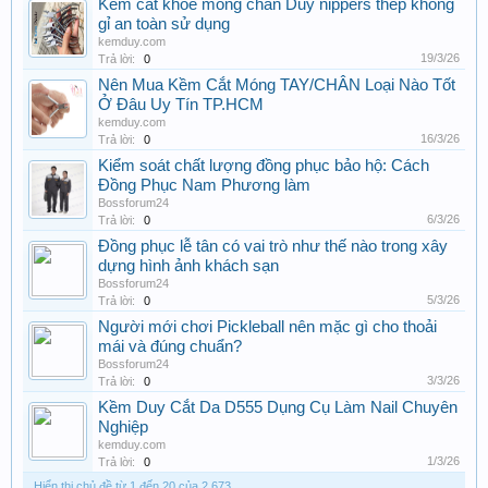
Kềm cắt khoé móng chân Duy nippers thép không
gỉ an toàn sử dụng
kemduy.com
19/3/26
Trả lời:
0
Nên Mua Kềm Cắt Móng TAY/CHÂN Loại Nào Tốt
Ở Đâu Uy Tín TP.HCM
kemduy.com
16/3/26
Trả lời:
0
Kiểm soát chất lượng đồng phục bảo hộ: Cách
Đồng Phục Nam Phương làm
Bossforum24
6/3/26
Trả lời:
0
Đồng phục lễ tân có vai trò như thế nào trong xây
dựng hình ảnh khách sạn
Bossforum24
5/3/26
Trả lời:
0
Người mới chơi Pickleball nên mặc gì cho thoải
mái và đúng chuẩn?
Bossforum24
3/3/26
Trả lời:
0
Kềm Duy Cắt Da D555 Dụng Cụ Làm Nail Chuyên
Nghiệp
kemduy.com
1/3/26
Trả lời:
0
Hiển thị chủ đề từ 1 đến 20 của 2,673