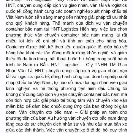
HNT, chuyên cung cấp dịch vụ giao nhận, vận tải và logistics
quốc tế, đồng hành cùng các doanh nghiệp xuất nhập khẩu tại
Việt Nam luôn sẵn sàng mang đến những giải pháp tối ưu nhất
cho quý khách hàng. Thế mạnh của dịch vụ vận chuyển
container bắc nam tại HNT Logistics Hiện nay, việc lựa chọn
phương thức vận chuyển container bắc nam mang lại rất
nhiều lợi ích về chi phí và tính an toàn cho hàng hóa.
Container được thiết kế theo tiêu chuẩn quốc tế, giúp bảo vệ
hàng hóa khỏi các tác động môi trường khắc nghiệt và giảm
thiểu tối đa tình trạng thất thoát hoặc hư hỏng trong suốt hành
trình từ Nam ra Bắc. HNT Logistics – Cty TNHH TM Giao
Nhận Vận Tải HNT, chuyên cung cấp dịch vụ giao nhận, vận
tải và logistics quốc tế, đồng hành cùng các doanh nghiệp xuất
nhập khẩu tại Việt Nam, tự hào sở hữu đội ngũ nhân viên giàu
kinh nghiệm và hệ thống phương tiện hiện đại. Chúng tôi
không chỉ cung cấp dịch vụ vận chuyển container bắc nam mà
còn tích hợp các giải pháp tại trung tâm vận chuyển kho vận
miền bắc để đảm bảo chuỗi cung ứng của bạn không bị gián
đoạn. Vận chuyển oto bắc nam – Giải pháp an toàn cho
phương tiện của bạn Xu hướng vận chuyển oto bắc nam đang
tăng cao do sự chuyển dịch nhân sự và nhu cầu mua bán xe
giữa các tỉnh thành. Việc vận chuyển xe ô tô đòi hỏi quy trình