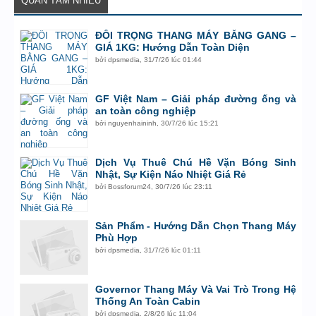
QUAN TÂM NHIỀU
ĐỐI TRỌNG THANG MÁY BẰNG GANG –
GIÁ 1KG: Hướng Dẫn Toàn Diện
bởi
dpsmedia
,
31/7/26 lúc 01:44
GF Việt Nam – Giải pháp đường ống và
an toàn công nghiệp
bởi
nguyenhaininh
,
30/7/26 lúc 15:21
Dịch Vụ Thuê Chú Hề Vặn Bóng Sinh
Nhật, Sự Kiện Náo Nhiệt Giá Rẻ
bởi
Bossforum24
,
30/7/26 lúc 23:11
Sản Phẩm - Hướng Dẫn Chọn Thang Máy
Phù Hợp
bởi
dpsmedia
,
31/7/26 lúc 01:11
Governor Thang Máy Và Vai Trò Trong Hệ
Thống An Toàn Cabin
bởi
dpsmedia
,
2/8/26 lúc 11:04