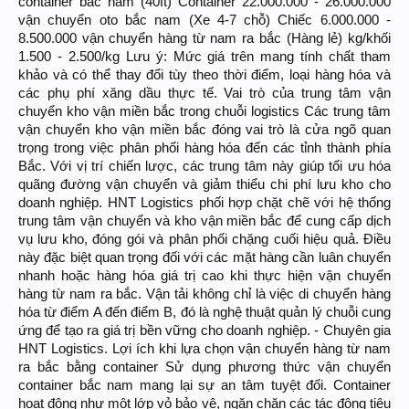
container bắc nam (40ft) Container 22.000.000 - 26.000.000
vận chuyển oto bắc nam (Xe 4-7 chỗ) Chiếc 6.000.000 -
8.500.000 vận chuyển hàng từ nam ra bắc (Hàng lẻ) kg/khối
1.500 - 2.500/kg Lưu ý: Mức giá trên mang tính chất tham
khảo và có thể thay đổi tùy theo thời điểm, loại hàng hóa và
các phụ phí xăng dầu thực tế. Vai trò của trung tâm vận
chuyển kho vận miền bắc trong chuỗi logistics Các trung tâm
vận chuyển kho vận miền bắc đóng vai trò là cửa ngõ quan
trọng trong việc phân phối hàng hóa đến các tỉnh thành phía
Bắc. Với vị trí chiến lược, các trung tâm này giúp tối ưu hóa
quãng đường vận chuyển và giảm thiểu chi phí lưu kho cho
doanh nghiệp. HNT Logistics phối hợp chặt chẽ với hệ thống
trung tâm vận chuyển và kho vận miền bắc để cung cấp dịch
vụ lưu kho, đóng gói và phân phối chặng cuối hiệu quả. Điều
này đặc biệt quan trọng đối với các mặt hàng cần luân chuyển
nhanh hoặc hàng hóa giá trị cao khi thực hiện vận chuyển
hàng từ nam ra bắc. Vận tải không chỉ là việc di chuyển hàng
hóa từ điểm A đến điểm B, đó là nghệ thuật quản lý chuỗi cung
ứng để tạo ra giá trị bền vững cho doanh nghiệp. - Chuyên gia
HNT Logistics. Lợi ích khi lựa chọn vận chuyển hàng từ nam
ra bắc bằng container Sử dụng phương thức vận chuyển
container bắc nam mang lại sự an tâm tuyệt đối. Container
hoạt động như một lớp vỏ bảo vệ, ngăn chặn các tác động tiêu