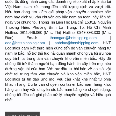
quốc tế, đồng hành cùng các doanh nghiệp xuất nhập khẩu tại
Việt Nam, cam kết mang đến chất lượng dịch vụ vượt trội.
Nếu bạn đang tìm kiếm giải pháp vận chuyển container bắc
nam hay dịch vụ vận chuyển oto bắc nam an toàn, hãy liên hệ
ngay với chúng tôi. Thông Tin Liên Hệ: Địa chỉ: 153/1B Nguyễn
Thượng Hiền, Phường Bình Lợi Trung, Tp. Hồ Chí Minh
Hotline: 0911.446.060 (Mrs. Thi) Hotline: 0949.393.300 (Mrs.
Đào) Email:
thaongan@hntshipping.com
|
doc@hntshippping.com
|
anhdao@hntshipping.com
HNT
Logistics cam kết thực hiện đúng tiến độ vận chuyển hàng từ
nam ra bắc, hỗ trợ thủ tục hải quan nhanh chóng và tối ưu hóa
quy trình tại trung tâm vận chuyển kho vận miền bắc. Hãy để
chúng tôi trở thành người bạn đồng hành tin cậy trên mọi nẻo
đường vận tải của bạn. Với sự đầu tư bài bản về cơ sở vật
chất tại trung tâm vận chuyển và kho vận miền bắc, HNT
Logistics tự tin đáp ứng mọi yêu cầu khắt khe nhất từ phía
khách hàng. Dù là vận chuyển container bắc nam hàng khô,
hàng lạnh hay vận chuyển oto bắc nam bằng xe chuyên dụng,
chúng tôi đều có giải pháp xử lý chuyên nghiệp và hiệu quả
nhất.