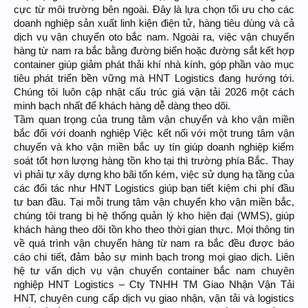
cực từ môi trường bên ngoài. Đây là lựa chọn tối ưu cho các
doanh nghiệp sản xuất linh kiện điện tử, hàng tiêu dùng và cả
dịch vụ vận chuyển oto bắc nam. Ngoài ra, việc vận chuyển
hàng từ nam ra bắc bằng đường biển hoặc đường sắt kết hợp
container giúp giảm phát thải khí nhà kính, góp phần vào mục
tiêu phát triển bền vững mà HNT Logistics đang hướng tới.
Chúng tôi luôn cập nhật cấu trúc giá vận tải 2026 một cách
minh bạch nhất để khách hàng dễ dàng theo dõi.
Tầm quan trọng của trung tâm vận chuyển và kho vận miền
bắc đối với doanh nghiệp Việc kết nối với một trung tâm vận
chuyển và kho vận miền bắc uy tín giúp doanh nghiệp kiểm
soát tốt hơn lượng hàng tồn kho tại thị trường phía Bắc. Thay
vì phải tự xây dựng kho bãi tốn kém, việc sử dụng hạ tầng của
các đối tác như HNT Logistics giúp bạn tiết kiệm chi phí đầu
tư ban đầu. Tại mỗi trung tâm vận chuyển kho vận miền bắc,
chúng tôi trang bị hệ thống quản lý kho hiện đại (WMS), giúp
khách hàng theo dõi tồn kho theo thời gian thực. Mọi thông tin
về quá trình vận chuyển hàng từ nam ra bắc đều được báo
cáo chi tiết, đảm bảo sự minh bạch trong mọi giao dịch. Liên
hệ tư vấn dịch vụ vận chuyển container bắc nam chuyên
nghiệp HNT Logistics – Cty TNHH TM Giao Nhận Vận Tải
HNT, chuyên cung cấp dịch vụ giao nhận, vận tải và logistics