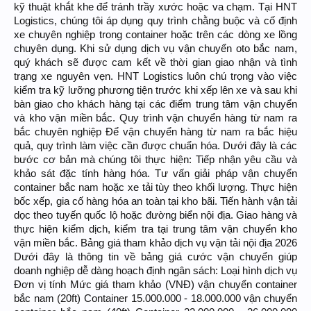
kỹ thuật khắt khe để tránh trầy xước hoặc va chạm. Tại HNT
Logistics, chúng tôi áp dụng quy trình chằng buộc và cố định
xe chuyên nghiệp trong container hoặc trên các dòng xe lồng
chuyên dụng. Khi sử dụng dịch vụ vận chuyển oto bắc nam,
quý khách sẽ được cam kết về thời gian giao nhận và tình
trạng xe nguyên vẹn. HNT Logistics luôn chú trọng vào việc
kiểm tra kỹ lưỡng phương tiện trước khi xếp lên xe và sau khi
bàn giao cho khách hàng tại các điểm trung tâm vận chuyển
và kho vận miền bắc. Quy trình vận chuyển hàng từ nam ra
bắc chuyên nghiệp Để vận chuyển hàng từ nam ra bắc hiệu
quả, quy trình làm việc cần được chuẩn hóa. Dưới đây là các
bước cơ bản mà chúng tôi thực hiện: Tiếp nhận yêu cầu và
khảo sát đặc tính hàng hóa. Tư vấn giải pháp vận chuyển
container bắc nam hoặc xe tải tùy theo khối lượng. Thực hiện
bốc xếp, gia cố hàng hóa an toàn tại kho bãi. Tiến hành vận tải
dọc theo tuyến quốc lộ hoặc đường biển nội địa. Giao hàng và
thực hiện kiểm dịch, kiểm tra tại trung tâm vận chuyển kho
vận miền bắc. Bảng giá tham khảo dịch vụ vận tải nội địa 2026
Dưới đây là thông tin về bảng giá cước vận chuyển giúp
doanh nghiệp dễ dàng hoạch định ngân sách: Loại hình dịch vụ
Đơn vị tính Mức giá tham khảo (VNĐ) vận chuyển container
bắc nam (20ft) Container 15.000.000 - 18.000.000 vận chuyển