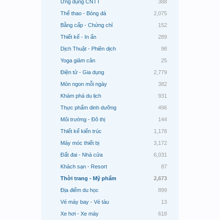
Ứng dụng CNTT
388
Thể thao - Bóng đá
2,075
Bằng cấp - Chứng chỉ
152
Thiết kế - In ấn
289
Dịch Thuật - Phiên dịch
98
Yoga giảm cân
25
Điện tử - Gia dụng
2,779
Món ngon mỗi ngày
382
Khám phá du lịch
931
Thực phẩm dinh dưỡng
496
Môi trường - Đô thị
144
Thiết kế kiến trúc
1,178
Máy móc thiết bị
3,172
Đất đai - Nhà cửa
6,031
Khách sạn - Resort
87
Thời trang - Mỹ phẩm
2,673
Địa điểm du học
899
Vé máy bay - Vé tàu
13
Xe hơi - Xe máy
618