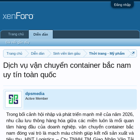
Đăng nhập
Trang chủ
Diễn đàn
Bài viết gần đây
Trang chủ
Diễn đàn
Sinh viên làm giàu
Thời trang - Mỹ phẩm
Dịch vụ vận chuyển container bắc nam
uy tín toàn quốc
dpsmedia
Active Member
Trong bối cảnh hội nhập và phát triển mạnh mẽ của năm 2026,
nhu cầu lưu thông hàng hóa giữa các miền luôn là mối quan
tâm hàng đầu của doanh nghiệp. vận chuyển container bắc
nam đóng vai trò là mạch máu chính giúp kết nối sản xuất và
tiêu thụ. HNT Logistics – Cty TNHH TM Giao Nhận Vận Tải