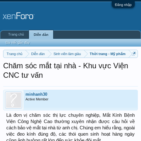
Đăng nhập
Trang chủ
Diễn đàn
Bài viết gần đây
Trang chủ
Diễn đàn
Sinh viên làm giàu
Thời trang - Mỹ phẩm
Chăm sóc mắt tại nhà - Khu vực Viện
CNC tư vấn
minhanh30
Active Member
Là đơn vị chăm sóc thị lực chuyên nghiệp, Mắt Kính Bệnh
Viện Công Nghệ Cao thường xuyên nhận được câu hỏi về
cách bảo vệ mắt tại nhà từ anh chị. Chúng em hiểu rằng, ngoài
việc đeo kính đúng độ, các thói quen sinh hoạt hàng ngày
cũng ảnh hưởng rất lớn đến sức khỏe đôi mắt.