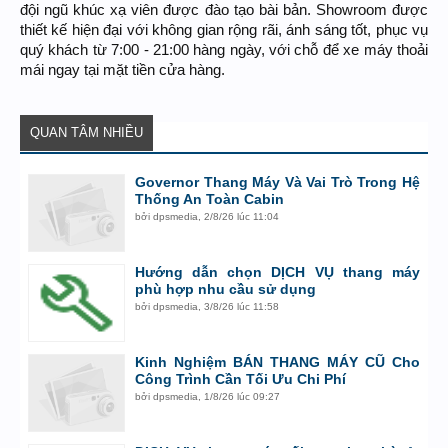
đội ngũ khúc xạ viên được đào tạo bài bản. Showroom được
thiết kế hiện đại với không gian rộng rãi, ánh sáng tốt, phục vụ
quý khách từ 7:00 - 21:00 hàng ngày, với chỗ để xe máy thoải
mái ngay tại mặt tiền cửa hàng.
QUAN TÂM NHIỀU
Governor Thang Máy Và Vai Trò Trong Hệ
Thống An Toàn Cabin
bởi
dpsmedia
,
2/8/26 lúc 11:04
Hướng dẫn chọn DỊCH VỤ thang máy
phù hợp nhu cầu sử dụng
bởi
dpsmedia
,
3/8/26 lúc 11:58
Kinh Nghiệm BÁN THANG MÁY CŨ Cho
Công Trình Cần Tối Ưu Chi Phí
bởi
dpsmedia
,
1/8/26 lúc 09:27