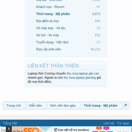
Khách sạn - Resort
87
Thời trang - Mỹ phẩm
2,673
Địa điểm du học
899
Vé máy bay - Vé tàu
13
Xe hơi - Xe máy
618
Tuyển dụng - Việc làm
27
Rao vặt sinh viên
46,212
LIÊN KẾT THÂN THIỆN
Laptop Kim Cương chuyên
thu mua laptop giá cao
nhanh gọn. Ngoài ra còn
thu mua laptop gaming
giá
tốt mọi thời điểm.
Trang chủ
Diễn đàn
Sinh viên làm giàu
Thời trang - Mỹ phẩm
Tiếng Việt
Liên hệ
Trợ giúp
X
Forum software by XenForo™ ©2010-2026 XenForo Ltd.
Quy định và Nội quy