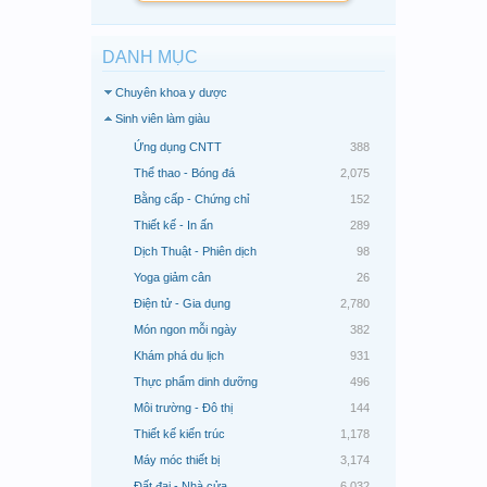
DANH MỤC
Chuyên khoa y dược
Sinh viên làm giàu
Ứng dụng CNTT
388
Thể thao - Bóng đá
2,075
Bằng cấp - Chứng chỉ
152
Thiết kế - In ấn
289
Dịch Thuật - Phiên dịch
98
Yoga giảm cân
26
Điện tử - Gia dụng
2,780
Món ngon mỗi ngày
382
Khám phá du lịch
931
Thực phẩm dinh dưỡng
496
Môi trường - Đô thị
144
Thiết kế kiến trúc
1,178
Máy móc thiết bị
3,174
Đất đai - Nhà cửa
6,032