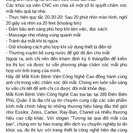
Các khúc xạ viên CNC xin chia sẻ một số bí quyết chăm sóc
mắt hiệu quả tại nhà:
- Thực hiện quy tắc 20-20-20: Sau 20 phút nhìn màn hình, nghỉ
20 giây và nhìn xa 20 feet (khoảng 6m)
- Đảm bảo ánh sáng phù hợp khi làm việc, đọc sách
- Massage nhẹ nhàng vùng quanh mắt
- Tránh dụi mắt khi bị ngứa
- Giữ khoảng cách phù hợp khi sử dụng thiết bị điện tử
- Thường xuyên bổ sung nước để giữ độ ẩm cho mắt
Ngoài ra, anh chị nên đến khám định kỳ 6 tháng/lần để kiểm
tra thị lực và được tư vấn phương pháp chăm sóc mắt phù
hợp với tình trạng của mình.
Hãy để Mắt Kính Bệnh Viện Công Nghệ Cao đồng hành cùng
anh chị trong việc chăm sóc đôi mắt. Chúng em luôn sẵn sàng
tư vấn chi tiết để anh chị có được đôi mắt khỏe đẹp.
Mắt Kính Bệnh Viện Công Nghệ Cao tọa lạc tại 285 Điện Biên
Phủ, Quận 3 là địa chỉ uy tín chuyên cung cấp các sản phẩm
kính mắt chính hãng từ những thương hiệu hàng đầu thế giới
như Essilor, Zeiss, Cartier, Ray-Ban, Chanel và nhiều thương
hiệu cao cấp khác. Với slogan "Tương lai qua đôi mắt của
bạn", chúng em tự hào mang đến dịch vụ chuyên nghiệp từ đo
khúc xạ, đo thị lực với trang thiết bị công nghệ hiện đại cùng