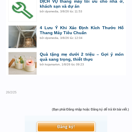
DỊCH VỤ thang máy tối ưu cho nhà ở,
khách sạn và dự án
bởi
dpsmedia
,
3/8/26 lúc 11:53
4 Lưu Ý Khi Xác Định Kích Thước Hố
Thang Máy Tiêu Chuẩn
bởi
dpsmedia
,
3/8/26 lúc 12:04
Quà tặng mẹ dưới 2 triệu – Gợi ý món
quà sang trọng, thiết thực
bởi
kojamartvn
,
1/8/26 lúc 09:23
26/2/25
(Bạn phải Đăng nhập hoặc Đăng ký để trả lời bài viết.)
Đăng ký!