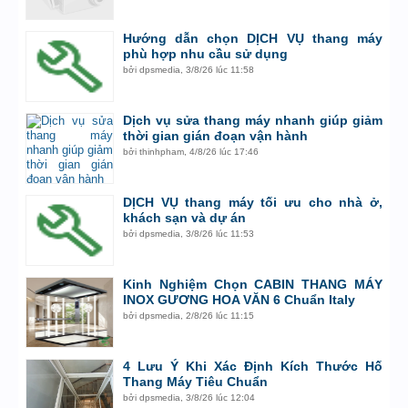
Hướng dẫn chọn DỊCH VỤ thang máy
phù hợp nhu cầu sử dụng
bởi
dpsmedia
,
3/8/26 lúc 11:58
Dịch vụ sửa thang máy nhanh giúp giảm
thời gian gián đoạn vận hành
bởi
thinhpham
,
4/8/26 lúc 17:46
DỊCH VỤ thang máy tối ưu cho nhà ở,
khách sạn và dự án
bởi
dpsmedia
,
3/8/26 lúc 11:53
Kinh Nghiệm Chọn CABIN THANG MÁY
INOX GƯƠNG HOA VĂN 6 Chuẩn Italy
bởi
dpsmedia
,
2/8/26 lúc 11:15
4 Lưu Ý Khi Xác Định Kích Thước Hố
Thang Máy Tiêu Chuẩn
bởi
dpsmedia
,
3/8/26 lúc 12:04