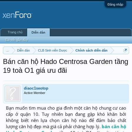
Đăng nhập
Trang chủ
Diễn đàn
Bài viết gần đây
...
Diễn đàn
CLB Sinh viên Dược
Chính sách diễn đàn
Bán căn hộ Hado Centrosa Garden tầng
19 toà O1 giá ưu đãi
diaoc1seotop
Active Member
Bạn muốn tìm mua cho gia đình một căn hộ chung cư cao
cấp ở quận 10. Tuy nhiên bạn đang gặp khó khăn bởi
không biết nên lựa chọn căn hộ nào để đảm bảo chất
lượng căn hộ đẹp mà giá cả phải chăng hợp lý.
bán căn hộ